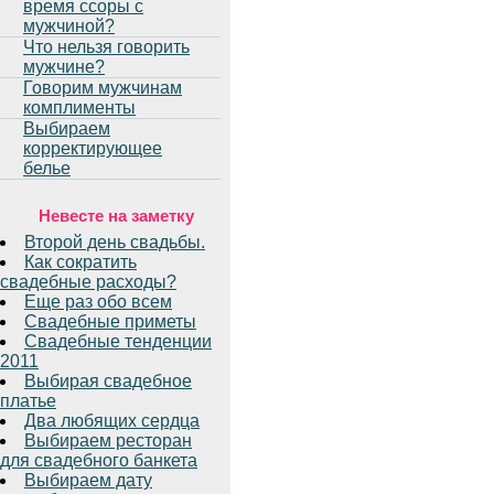
время ссоры с
мужчиной?
Что нельзя говорить
мужчине?
Говорим мужчинам
комплименты
Выбираем
корректирующее
белье
Невесте на заметку
Второй день свадьбы.
Как сократить
свадебные расходы?
Еще раз обо всем
Свадебные приметы
Свадебные тенденции
2011
Выбирая свадебное
платье
Два любящих сердца
Выбираем ресторан
для свадебного банкета
Выбираем дату