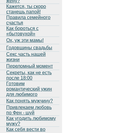
жену?
Кажется, ты скоро
станешь папой!
Правила семейного
счастья
Как бороться с
«бытовухой»
Ох, уж эти мамы!
Годовщины свадьбы
Секс часть нашей
жизни
Переломный момент
Секреты, как не есть
после 18:00
Готовим
романтический ужин
для любимого
Как понять мужчину?
Привлекаем любовь
по Фен - шуй
Как угодить любимому
мужу?
Как себя вести во