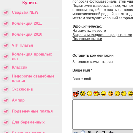
попросят фотоматериалы этой уди
Купить
Подытожив вышесказанное, мы подв
пышном свадебном платье, а жених
Свадьба NEW
многочисленной родней, и в этот д
местом послужит хороший загородн
Коллекция 2011
Это интересно:
На заметку невесте
Коллекция 2010
Встреча молодоженов родителями
Полезные статьи
VIP Платья
Коллекция прошлых
Оставить комментарий
лет
Заголовок комментария
Классик
Ваше имя
*
Недорогие свадебные
Ваш e-mail
платья
Эксклюзив
Ампир
Подвенечные платья
Для беременных