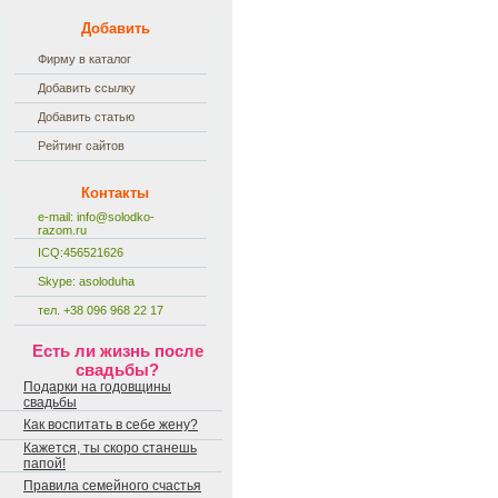
Добавить
Фирму в каталог
Добавить ссылку
Добавить статью
Рейтинг сайтов
Контакты
e-mail:
info@solodko-
razom.ru
ICQ:456521626
Skype: asoloduha
тел. +38 096 968 22 17
Есть ли жизнь после
свадьбы?
Подарки на годовщины
свадьбы
Как воспитать в себе жену?
Кажется, ты скоро станешь
папой!
Правила семейного счастья