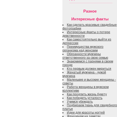
Разное
Интересные факты
Как сделать красивые свадебные
фотографии
Интересные факты о потере
девственности
Как самостоятельно выйти из
депрессии
Преимущества мужского
организма над женским
Обязанности мужчины
ответственного за свою семью
Знакомимся с парнями в своем
городе
Кто первым должен мириться
Женатый мужчина - чужой
мужчина
Маленькие и высокие женщины -
советы
Работа женщины в мужском
коллективе
Как продлить жизнь букету
Как победить усталость
Учимся убеждать
Подбираем ткань для свадебного
платья
Идеи для красоты ногтей
Женщинам на заметку