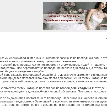
я самым замечательным в жизни каждого человека. И не последнюю роль в эт
ажный аспект и уделяется этому пункту много внимания.
 поздней ночи прошел как по нотам, стоит к этому вопросу подойти тщатель
одготовки. Все переживают за проведение первого дня свадьбы, а второй ка
те оба дня проведения свадьбы.
ой день свадьбы в загородной усадьбе. Это достаточно выгодно и в финансо
ам не придется метаться в поисках места для размещения гостей, которые пр
торжества и небольшие, уютные гостиничные номера, в которых вы сможете р
количество гостей, которые посетят вас на второй
день свадьбы
. В этот де
ия минувшего дня, в дружелюбной и мирной обстановке. Поэтому, атмосфера
ию по выдающимся местам вашего пригорода. Наверняка вы найдете много ин
оаппарат и видеокамеру. Запечатлейте все, что считаете интересным и удив
ять, которая останется на фото и видео роликах останется не только вам, а г