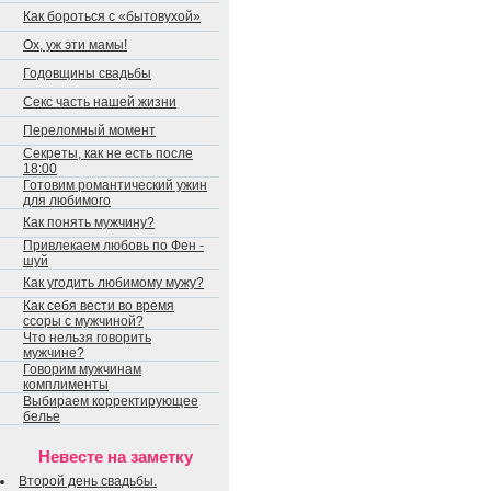
Как бороться с «бытовухой»
Ох, уж эти мамы!
Годовщины свадьбы
Секс часть нашей жизни
Переломный момент
Секреты, как не есть после
18:00
Готовим романтический ужин
для любимого
Как понять мужчину?
Привлекаем любовь по Фен -
шуй
Как угодить любимому мужу?
Как себя вести во время
ссоры с мужчиной?
Что нельзя говорить
мужчине?
Говорим мужчинам
комплименты
Выбираем корректирующее
белье
Невесте на заметку
Второй день свадьбы.