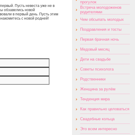
прогулок
первый. Пусть невеста уже не в
Встреча молодоженов
ны обзавелись новой
родителями
вовали в первый день. Пусть этим
знакомитесь с новой родней!
Чем обсыпать молодых
Поздравления и тосты
Первая брачная ночь
Медовый месяц
Дети на свадьбе
Советы психолога
Родственники
Женщина за рулём
Тенденция мира
Как правильно целоваться
Свадебные кольца
Это всем интересно