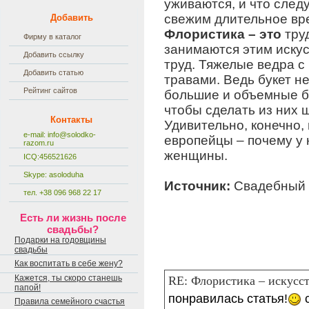
уживаются, и что след
свежим длительное вр
Добавить
Флористика – это
тру
Фирму в каталог
занимаются этим искус
Добавить ссылку
труд. Тяжелые ведра с
Добавить статью
травами. Ведь букет не
Рейтинг сайтов
большие и объемные бу
чтобы сделать из них
Контакты
Удивительно, конечно,
e-mail:
info@solodko-
европейцы – почему у
razom.ru
женщины.
ICQ:456521626
Skype: asoloduha
Источник:
Свадебный 
тел. +38 096 968 22 17
Есть ли жизнь после
свадьбы?
Подарки на годовщины
свадьбы
Как воспитать в себе жену?
Кажется, ты скоро станешь
RE: Флористика – искусст
папой!
понравилась статья!
с
Правила семейного счастья