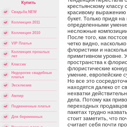
Купить
крестьянскому классу 
красивому выражению с
Свадьба NEW
букет. Только придя н
Коллекция 2011
определенными умениям
несложные композиции
Коллекция 2010
После того, как постсо
четко видно, наскольк
VIP Платья
флористики и наскольк
Коллекция прошлых
примитивном уровне. У
лет
пространства к флорис
Классик
флористические конкур
Недорогие свадебные
умение, европейские с
платья
Но все это сосредоточ
Эксклюзив
находятся далеко от с
нехватки действительн
Ампир
дела. Потому как прив
переходных продавцов
Подвенечные платья
пакетах трудно назват
Для беременных
стоит заметить, что п
считает себя почти п