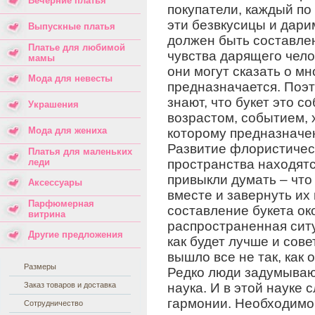
Вечерние платья
покупатели, каждый п
эти безвкусицы и дари
Выпускные платья
должен быть составлен
Платье для любимой
чувства дарящего чело
мамы
они могут сказать о мн
Мода для невесты
предназначается. Поэ
знают, что букет это 
Украшения
возрастом, событием, 
Мода для жениха
которому предназначен
Развитие флористическ
Платья для маленьких
леди
пространства находятс
привыкли думать – что
Аксессуары
вместе и завернуть их 
Парфюмерная
составление букета око
витрина
распространенная ситуа
Другие предложения
как будет лучше и сове
вышло все не так, как 
Размеры
Редко люди задумывают
Заказ товаров и доставка
наука. И в этой науке с
гармонии. Необходимо 
Сотрудничество