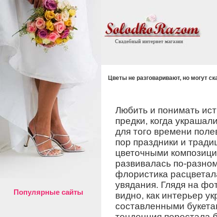
Цветы не разговаривают, но могут ск
Любить и понимать ис
предки, когда украшал
для того времени поле
пор праздники и тради
цветочными композиция
развивалась по-разном
флористика расцветал
увядания. Глядя на фо
Популярные сайты
видно, как интерьер у
составленными букета
тенденция перестала б