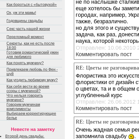
не по наслышке сталки
Как бороться с «бытовухой»
еще хотелось бы заметит
Ох, уж эти мамы!
городах, например, Укр
также, безразлично.
Годовщины свадьбы
но для этого и существ
Секс часть нашей жизни
задача, как раз, донест
Переломный момент
наука, которой некото
Секреты, как не есть после
Отправлен: 10.06.2010 
18:00
Готовим романтический ужин
Комментировать пост
для любимого
Как понять мужчину?
RE: Цветы не разговарива
Привлекаем любовь по Фен -
шуй
Флористика это искусст
Как угодить любимому мужу?
флористики от дизайн с
Как себя вести во время
о цветах, та и в общем
ссоры с мужчиной?
углубленный курс
Что нельзя говорить
мужчине?
Отправлен: 26.06.2012 
Говорим мужчинам
Комментировать пост
комплименты
Выбираем корректирующее
белье
RE: Цветы не разговарива
Очень жадная семья ре
Невесте на заметку
запомнила свадьбу
.
Второй день свадьбы.