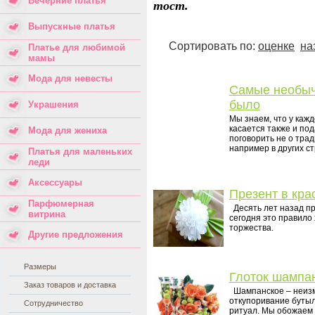
Вечерние платья
тост.
Выпускные платья
Сортировать по:
оценке
на
Платье для любимой
мамы
Мода для невесты
Самые необычн
было
Украшения
Мы знаем, что у каж
касается также и под
Мода для жениха
поговорить не о трад
например в других с
Платья для маленьких
леди
Аксессуары
Презент в кра
Парфюмерная
Десять лет назад пр
витрина
сегодня это правило
торжества.
Другие предложения
Размеры
Глоток шампа
Заказ товаров и доставка
Шампанское – неизм
откупоривание бутыл
Сотрудничество
ритуал. Мы обожаем 