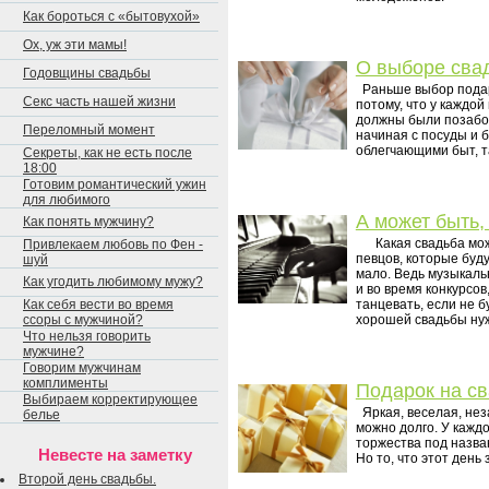
Как бороться с «бытовухой»
Ох, уж эти мамы!
О выборе сва
Годовщины свадьбы
Раньше выбор подарк
Секс часть нашей жизни
потому, что у каждо
должны были позабот
Переломный момент
начиная с посуды и 
облегчающими быт, т
Секреты, как не есть после
18:00
Готовим романтический ужин
для любимого
А может быть,
Как понять мужчину?
Какая свадьба може
Привлекаем любовь по Фен -
певцов, которые буду
шуй
мало. Ведь музыкаль
Как угодить любимому мужу?
и во время конкурсов,
Как себя вести во время
танцевать, если не 
ссоры с мужчиной?
хорошей свадьбы н
Что нельзя говорить
мужчине?
Говорим мужчинам
комплименты
Подарок на с
Выбираем корректирующее
Яркая, веселая, нез
белье
можно долго. У каждо
торжества под назва
Невесте на заметку
Но то, что этот ден
Второй день свадьбы.