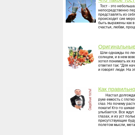
Что такое тос
Тост - это небольша
непосредственно пер
представлять из себя
происходит сие меро
быть выражены как в
счастья, любви, про
Оригинальные
Шли однажды по лесу
солнцем, и в нем вовс
хотел понимать их яз
ответил так: "Для на
и говорят люди. На э
Как правильно
Настал долгожданны
руке емкость с глотк
глаз. Но почему раст
покати! Кто-то шика
улыбается. Все ждут 
глазах, и из уст пол
присутствующие буду
полетом мысли, мета