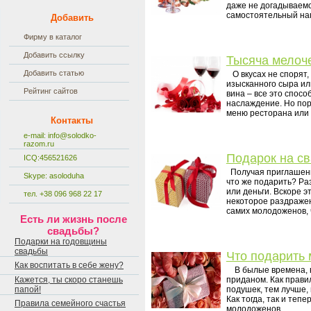
даже не догадываемся
самостоятельный на
Добавить
Фирму в каталог
Добавить ссылку
Тысяча мелоч
Добавить статью
О вкусах не спорят,
изысканного сыра ил
Рейтинг сайтов
вина – все это спос
наслаждение. Но пор
меню ресторана или 
Контакты
e-mail:
info@solodko-
razom.ru
Подарок на с
ICQ:456521626
Получая приглашение
Skype: asoloduha
что же подарить? Ра
или деньги. Вскоре э
тел. +38 096 968 22 17
некоторое раздражен
самих молодоженов,
Есть ли жизнь после
свадьбы?
Подарки на годовщины
свадьбы
Что подарить
Как воспитать в себе жену?
В былые времена, в
Кажется, ты скоро станешь
приданом. Как прави
папой!
подушек, тем лучше, 
Как тогда, так и теп
Правила семейного счастья
молодоженов.