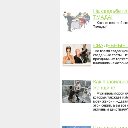
На свадьбе гл
ТМАДА!
Хотите веселой свад
Тамады!
СВАДЕБНЫЕ 
Во время свадебног
свадебные тосты. Эт
праздничных торжес
вниманию некоторые 
Как правильн
женщине
Мужчинам порой оче
которых так ждет из
моей женой», «Давай
этой серии, а вы все
активным действия