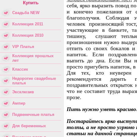
Купить
себя, ярко выразить повод по
и конечно пожелания от с
Свадьба NEW
благополучия. Соблюдая э
человек
произносящий тост,
Коллекция 2011
участвующие в банкете, т
Коллекция 2010
тишину,
слушают теплы
произношения нужно выдержа
VIP Платья
отпить со своих бокалов и
напиток. Если поздравлен
Коллекция прошлых
выпить до дна. Если Вы н
лет
просто пригубить напиток, в
Классик
Для тех, кто неуверен в
рекомендуется дарить 
Недорогие свадебные
платья
поздравительных открыток н
что не составит труда выра
Эксклюзив
прозе.
Ампир
Пить нужно уметь красиво
Подвенечные платья
Постарайтесь ярко выступи
Для беременных
толпы, а не просто угрюмо
статьи на данной страниц