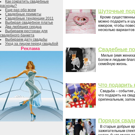
Как сократить свадебные
расходы?
Еще раз обо всем
Шуточные пода
Свадебные приметы
Кроме существенных
Свадебные тенденции 2011
можно подарить и шу
Выбирая свадебное платье
юмором, чтобы повес
Два любящих сердца
несколько вариантов
Выбираем ресторан для
свадебного банкета
Выбираем дату свадьбы
Уход за лицом перед свадьбой
Реклама
Свадебные по
Милые (имя жениха) 
Богом и людьми благ
семейную жизнь.
Что подарить 
Свадьба – событие д
что подарить на сва
оригинальным, запо
Порядок свад
В старые добрые вр
зажигательным спекта