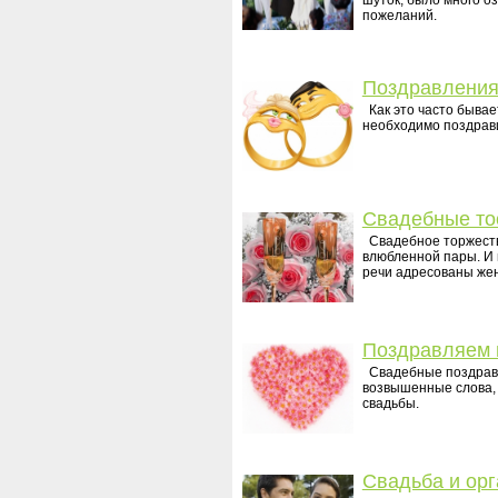
шуток, было много оз
пожеланий.
Поздравления
Как это часто бывает
необходимо поздрав
Свадебные то
Свадебное торжество
влюбленной пары. И 
речи адресованы жен
Поздравляем 
Свадебные поздравл
возвышенные слова,
свадьбы.
Свадьба и орг