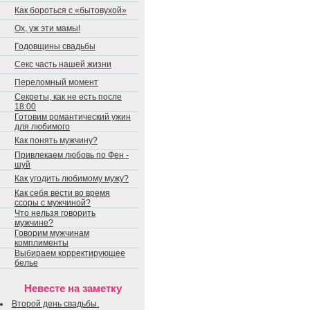
Как бороться с «бытовухой»
Ох, уж эти мамы!
Годовщины свадьбы
Секс часть нашей жизни
Переломный момент
Секреты, как не есть после
18:00
Готовим романтический ужин
для любимого
Как понять мужчину?
Привлекаем любовь по Фен -
шуй
Как угодить любимому мужу?
Как себя вести во время
ссоры с мужчиной?
Что нельзя говорить
мужчине?
Говорим мужчинам
комплименты
Выбираем корректирующее
белье
Невесте на заметку
Второй день свадьбы.